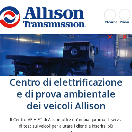
Go Home
Ricerca
Close
Centro di elettrificazione
e di prova ambientale
dei veicoli Allison
Il Centro VE + ET di Allison offre un'ampia gamma di servizi
di test sui veicoli per aiutare i clienti a inserirsi più