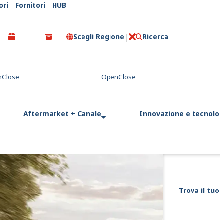
ori
Fornitori
HUB
Scegli Regione
Ricerca
C
l
o
s
e
Aftermarket + Canale
Innovazione e tecnolo
Trova il tuo