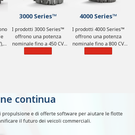
3000 Series™
4000 Series™
rono
I prodotti 3000 Series™
I prodotti 4000 Series™
le
offrono una potenza
offrono una potenza
),
nominale fino a 450 CV
nominale fino a 800 CV
220
(336 kW), 1.250 lb-ft di
Learn More
(597 kW), 2.360 lb-ft di
Learn More
coppia (1.695 N·m) e una
coppia (3.200 N·m) e una
g
portata massima di 44.500
portata massima di
kg (98.100 libbre).
110.000 kg (242.550
libbre).
one continua
propulsione e di offerte software per aiutare le flotte
nificare il futuro dei veicoli commerciali.