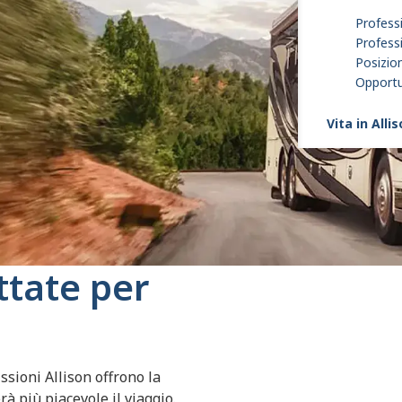
Professi
Profess
Posizion
Opportun
Vita in Alli
ttate per
ssioni Allison offrono la
à più piacevole il viaggio.