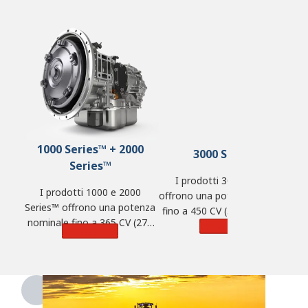
1000 Series™ + 2000
3000 Series™
Series™
I prodotti 3000 Series™
I prodotti 1000 e 2000
offrono una potenza nominale
Series™ offrono una potenza
fino a 450 CV (336 kW), 1.250
nominale fino a 365 CV (272
lb-ft di coppia (1.695 N·m) e
Learn More
Learn More
kW), 700 lb-ft di coppia (950
una portata massima di
N·m) e una portata massima
44.500 kg (98.100 libbre).
di 14.968 kg (33.000 libbre).