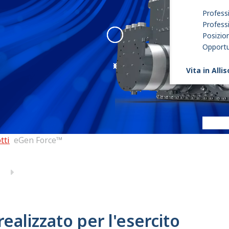
Professi
Profess
Posizion
Opportun
Vita in Alli
eGen Force
:
eGen force 1
tti
eGen Force™
realizzato per l'esercito