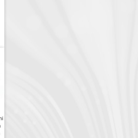
i
mi
à
a