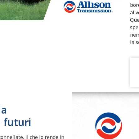
bor
al 
Que
spe
nem
la 
da
 futuri
tonnellate, il che lo rende in