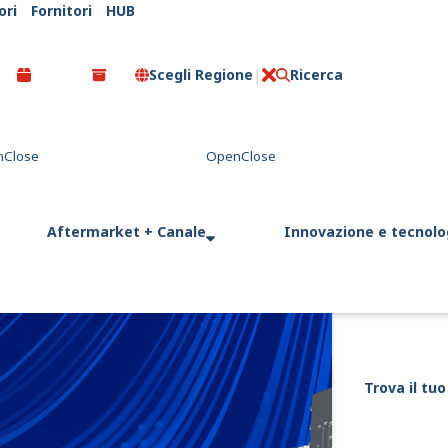
ori
Fornitori
HUB
Scegli Regione
Ricerca
C
l
o
s
e
Aftermarket + Canale
Innovazione e tecnolo
Trova il tuo