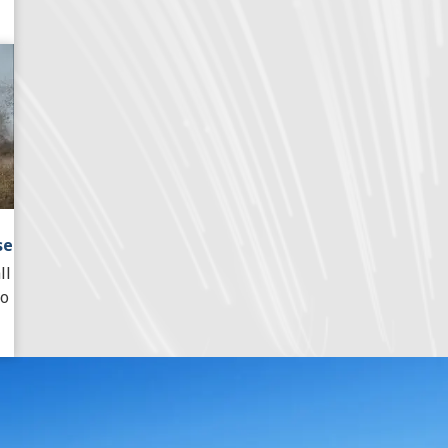
se
ll
po