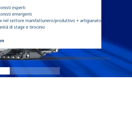
onisti esperti
ionisti emergenti
i nel settore manifatturiero/produttivo + artigianato
ità di stage e tirocinio
son
eGen For