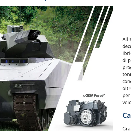
All
dec
ibr
di 
pro
ton
con
olt
per
veic
Ca
Graz