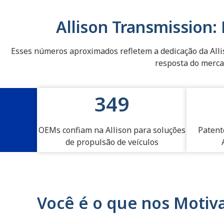
Linha no
Allison Transmission
Setor
Esses números aproximados refletem a dedicação da Alli
Industrial.
resposta do merc
Estatísticas da Allison
350
OEMs confiam na Allison para soluções
Patent
de propulsão de veículos
Você é o que nos Motiv