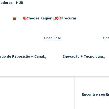
cedores
HUB
Choose Region
Procurar
C
l
o
s
e
ado de Reposição + Canal
Inovação + Tecnologia
Encontre seu E