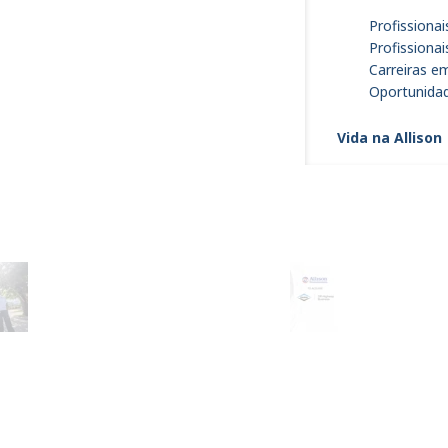
Profissionai
Profissiona
Carreiras e
Oportunidad
Vida na Allison
Ônibus escolares equipados
Um Marco 
com transmissões automáticas
a Allison!
Allison chegaram a Redenção
(CE)