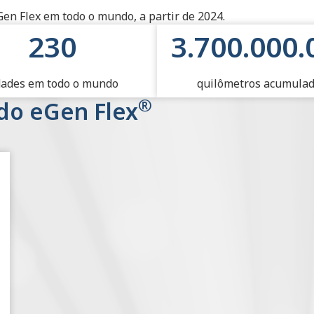
n Flex em todo o mundo, a partir de 2024.
ulsão Híbridos Elétricos da 
230
3.700.000.
dades em todo o mundo
quilômetros acumula
®
do eGen Flex