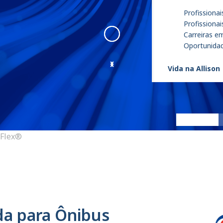
Profissionai
Profissiona
Carreiras e
Oportunidad
Vida na Allison
eGen Flex
:
1
 Flex®
ida para Ônibus