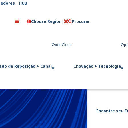
cedores
HUB
Choose Region
Procurar
C
l
o
s
e
ado de Reposição + Canal
Inovação + Tecnologia
Encontre seu E