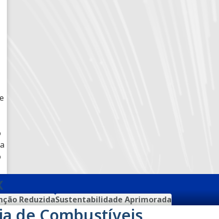
de
o
da
o
x
ção Reduzida
Sustentabilidade Aprimorada
a de Combustíveis