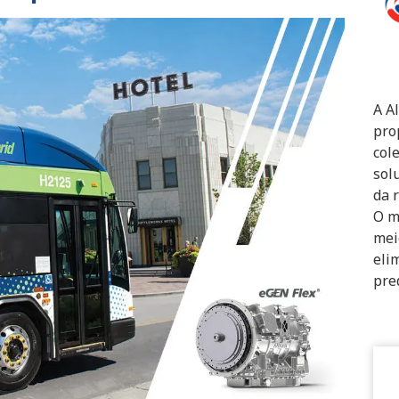
A A
pro
col
sol
da 
O m
mei
eli
pre