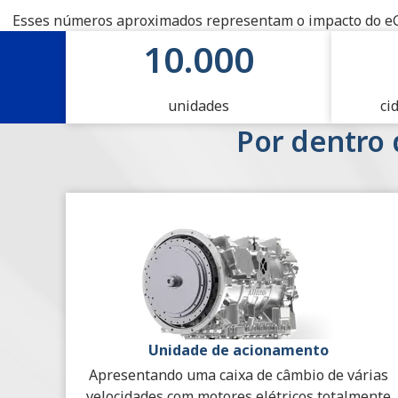
Esses números aproximados representam o impacto do eGe
Impacto dos Sistemas de Prop
10.000
unidades
ci
Por dentro 
Unidade de acionamento
Apresentando uma caixa de câmbio de várias
velocidades com motores elétricos totalmente