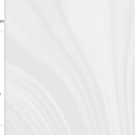
e
om
e