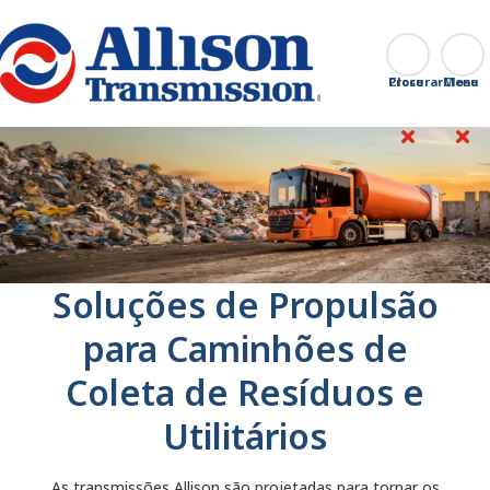
Go Home
Procurar
Close
Soluções de Propulsão
para Caminhões de
Coleta de Resíduos e
Utilitários
As transmissões Allison são projetadas para tornar os