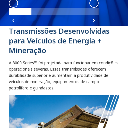
8000 Series
:
8000 Series Angle 1
8000 Series
:
800
Transmissões Desenvolvidas
para Veículos de Energia +
Mineração
A 8000 Series™ foi projetada para funcionar em condições
operacionais severas. Essas transmissões oferecem
durabilidade superior e aumentam a produtividade de
veículos de mineração, equipamentos de campo
petrolífero e guindastes.