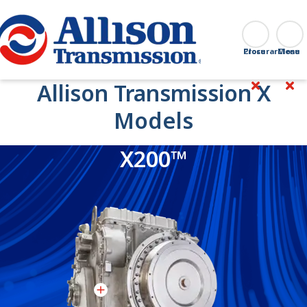
Go Home
Procurar
Close
Allison Transmission X
Models
X200™