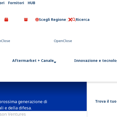
ori
Fornitori
HUB
Scegli Regione
Ricerca
C
l
o
s
e
Aftermarket + Canale
Innovazione e tecnolo
 prossima generazione di
Trova il tuo
li e della difesa.
ison Ventures