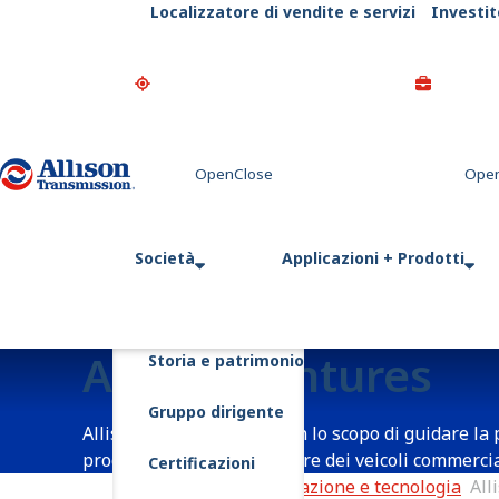
Localizzatore di vendite e servizi
Investit
Go Home
Società
Applicazioni + Prodotti
Allison Ventures
Storia e patrimonio
Gruppo dirigente
Allison Ventures nasce con lo scopo di guidare la
prodotti e servizi nel settore dei veicoli commercia
Certificazioni
Pagina iniziale
Innovazione e tecnologia
All