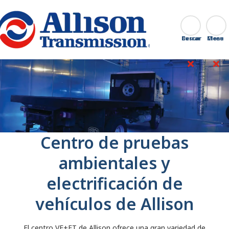
Go Home
Buscar
Cerrar
Centro de pruebas
ambientales y
electrificación de
vehículos de Allison
El centro VE+ET de Allison ofrece una gran variedad de