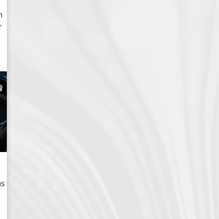
n
r
as