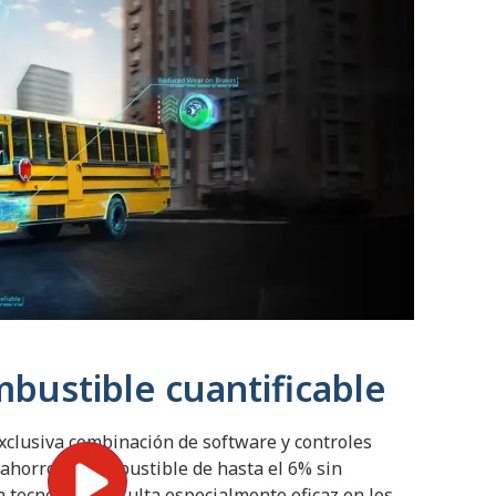
bustible cuantificable
xclusiva combinación de software y controles
 ahorro de combustible de hasta el 6% sin
La tecnología resulta especialmente eficaz en los