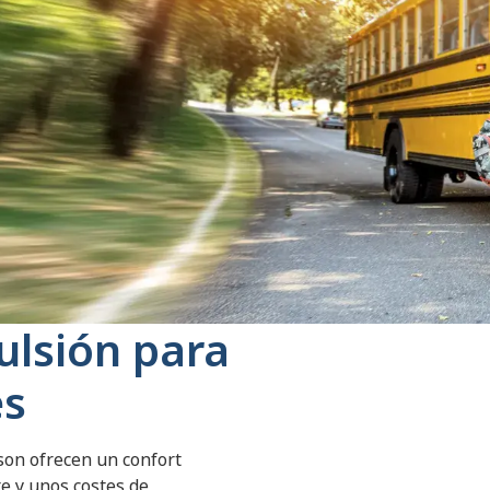
ulsión para
es
son ofrecen un confort
e y unos costes de