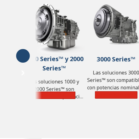
1000 Series™ y 2000
3000 Series™
Series™
Las soluciones 300
Series™ son compatib
Las soluciones 1000 y
con potencias nomina
2000 Series™ son
de hasta 450 CV (336 k
Más información
Más información
compatibles con potencias
pares de 1250 lb-ft (1
nominales de hasta 365
N·m) y un PBV de 44 
CV (272 kW), pares de 700
kg.
lb-ft (950 N·m) y un PBV
de 14 968 kg.