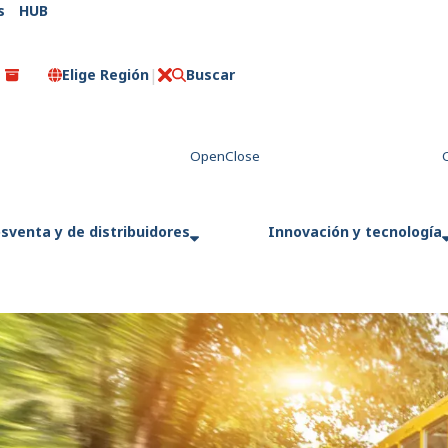
s
HUB
Elige Región
Buscar
C
e
r
r
a
r
sventa y de distribuidores
Innovación y tecnología