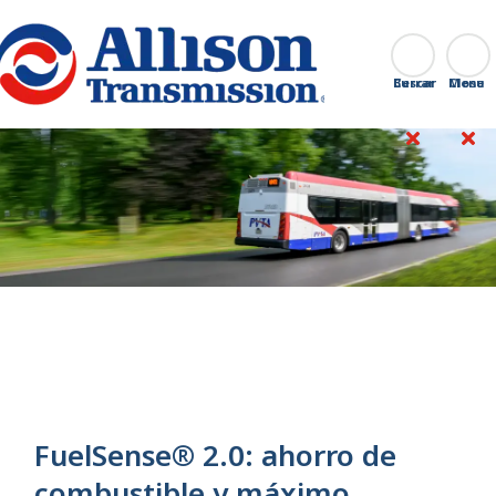
Go Home
Buscar
Cerrar
FuelSense® 2.0: ahorro de
combustible y máximo