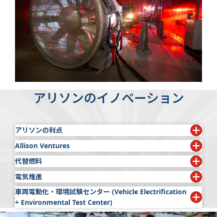
アリソンのイノベーション
アリソンの利点
Allison Ventures
アリソンの名は、品質、信頼性、耐久性の代名詞です。ア
リソンは最新技術を推進力ソリューションに組み込んで 、
代替燃料
アリソンはAllison Venturesを立ち上げて、商用車・防衛
確実な動作を確保しています。
車両業界を前進させる次世代の製品とサービスを推進して
電気推進
アリソンの推進ソリューションは燃料に依存せず、ディー
います。Allison Venturesは、新興企業や成長期にある企
もっと見る
ゼル、ガソリン、プロパンガス、天然ガス、水素など、さ
車両電動化・環境試験センター (Vehicle Electrification
アリソンは、20年以上前に初の路線バス向け電気駆動式ハ
業への戦略的投資や提携によって、商用モビリティおよび
まざまなエネルギー源との組み合わせが可能なため、お客
+ Environmental Test Center)
イブリッド推進システムを開発して以来、電動化技術への
ワークソリューションの進歩を推進します。
様は特定のニーズに合った最適な燃料源を選択できます。
投資を続けています。拡大する電気駆動式ハイブリッドと