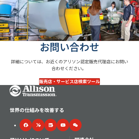
車両の幅広い試験サービスを提供し、アリソンの製品開発
もっと見る
完全電動ソリューションのポートフォリオは、燃費向上と
もっと見る
とお客様の迅速な市場参入をサポートする最先端設備で
CO2削減を目指すお客様をサポートします。
す。このセンターは、1か所でバッテリーと極限環境条件
のシミュレーションが可能で、時間とコストの節約を実現
もっと見る
する試験能力を備えています。
もっと見る
お問い合わせ
詳細については、お近くのアリソン認定販売代理店にお問い
合わせください。
販売店・サービス店検索ツール
Go Home
世界の仕組みを改善する
Facebook
Twitter
LinkedIn
YouTube
WeChat