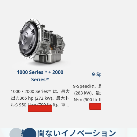
1000 Series™ + 2000
9-Speed
Series™
9-Speedは、最大出力380 hp
3
1000 / 2000 Series™ は、最大
(283 kW)、最大トルク1,220
h
出力365 hp (272 kW)、最大ト
N·m (900 lb-ft)、車両総重量
N
ルク950 N·m (700 lb-ft)、車両
25,855 kg (57,000 lbs) の定格
Learn More
4
Learn More
総重量14,968 kg (33,000 lbs)
能力を備えています。
の定格能力を備えています。
絶え間ないイノベーション