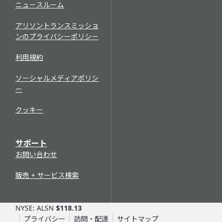
メンテナンス、運転のヒントなど多岐にわたります。ユー
ニュースルーム
が記載されており、製品の信頼性を高めます。
ザーはこのオンラインコレクションから最新マニュアルの
印刷版をかならず見つけることができます。アリソンの技
アリソントランスミッショ
Allison ePubs
術出版物について詳しくは、
こちらをクリック
してくださ
ンのプライバシーポリシー
Allison ePubsには、アリソンの技術マニュアルの最新版
い。
がオンライン形式で収録されています。すべての現行製品
利用規約
保証状況の確認
を網羅し、以下の情報にアクセスできます。
ソーシャルメディアポリシ
保証状況確認ツールでは、シリアル番号に基づいてトラン
操作、メンテナンス
ー
スミッションの保証状況を確認できます。アリソンに登録
動作原理
されたシリアル番号、または
延長保証 (EC)
の追加が登録
整備士向けの役立つ情報
クッキー
されたトランスミッションに対する結果が表示されます。
サービスマニュアル
トラブルシューティングマニュアル
ウェブベースサービストレーニング
サポート
部品カタログ
現在、ウェブベーストレーニング (WBT) では、アリソンの
お問い合わせ
最も一般的なオンハイウェイ向けオートマチックトランス
アリソンの部品カタログはAllison HUBで利用可能な製品
ミッション1000 Series™、2000 Series™、3000
データベースです。シリアル番号、アセンブリ番号、詳細
販売 + サービス検索
Series™、4000 Series™ の製品知識、予防保守、基本的な
部品番号で検索できます。
診断情報に関するモジュールを受講できます。トレーニン
ユニット履歴
グについて詳しくは、
こちらをクリック
してください。
NYSE: ALSN
$118.13
プライバシー
訪問・配達
サイトマップ
製造、出荷および保証に関する情報を検索して、トランス