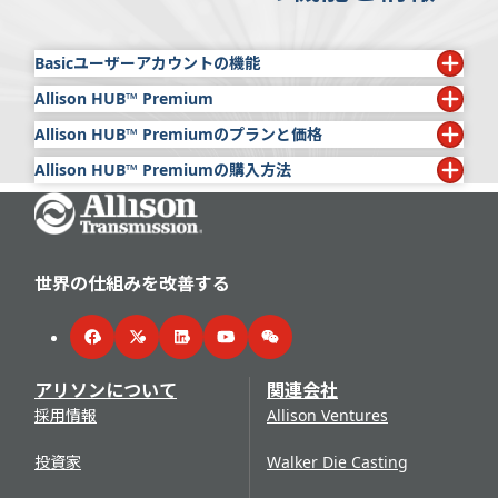
Basicユーザーアカウントの機能
Allison HUB™ Premium
以下の機能は、すべてのAllison HUBユーザーに無料でご
利用いただけます。
Allison HUB™ Premiumのプランと価格
アリソンは世界中のお客様にご利用いただけるAllison
HUB™
Premiumサブスクリプションサービスも提供して
ブレティン
Allison HUB™ Premiumの購入方法
プラン
価格
います。このサービスはAllison HUBへのプレミアムアク
年間
$429
サービスのヒント
には、アリソン製品に関する一般
Go Home
Allison HUB™
アカウントを
こちら
から申請してく
セスを提供し、アリソンの公式なサービス情報、技術出版
月間
的な通知とサービス手順が記載されています。
$246
ださい。
物、文献がご覧いただけます。
ワランティブックレット
には、あらゆる応用分野で
Allison HUB アカウントに
ログイン
し、 「出版物」
1日
$638
Allison HUB Premiumの主な機能：
使用されるアリソン推進ソリューションの保証情報が
タブでサブスクリプションを選択します。
世界の仕組みを改善する
1時間
$38
記載されています。ほとんどの応用分野の各保証の開
サブスクリプションの期間を選択 cbgtg 販売規約に
*特別価格適用の資格があると思われる場合は、アリソン
その他のブレティン
始日、走行距離、稼働時間が記載されています。
同意 cbgtg「購入」を選択します。
の担当者にお問い合わせください。
Facebook
Twitter
LinkedIn
YouTube
WeChat
追加の出版物にアクセスできます。
購入手続き完了後、Allison HUBアカウントにログイ
オペレーターズマニュアル
ンするとプレミアム機能をご利用いただけます。
アリソンについて
関連会社
インストラクションシート
は、特定の製品の修理に
アリソンのライブラリにはすべての現行製品のオペレータ
採用情報
Allison Ventures
関する詳細な技術情報が記載されており、点検には欠
ーズマニュアルが掲載されており、さまざまな言語が利用
かせない情報です。
可能です。トピックは、パワーテイクオフ (PTO) の動作、
投資家
Walker Die Casting
サービスインフォメーションレター
は、技術部品の
シフトセレクター、プログノスティックス、診断、ケア、
トラブルシューティングに関するインストラクション