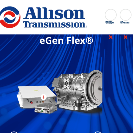
Go Home
検索
Close
eGen Flex®