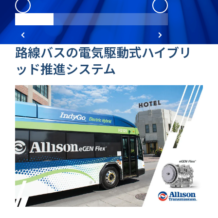
eGen Flex
:
1
eGen Flex
:
2
路線バスの電気駆動式ハイブリ
ッド推進システム