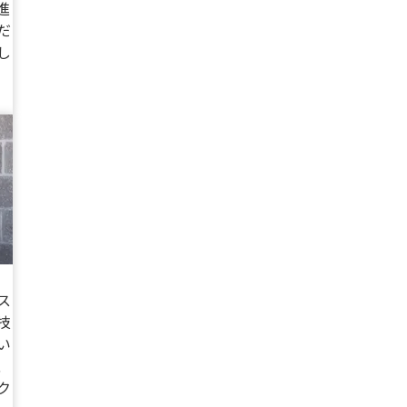
進
だ
し
ス
技
い
、
ク