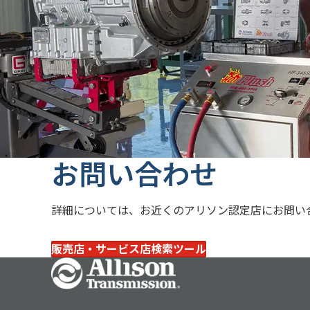
ことなく、効率的かつ効果的に作業できるように
らをクリック
）にお問い合わせの上、お申込み
アリソンの製品トレーニングは、実証済みのさ
アリソントランスミッションのスペシャルサービスツー
大の学習効果を得られるようになっています。す
電話いただくか、
allisontools@snapon.com
宛
(LMS)、
Allison eLEARN™
を通じて提供されます
お問い合わせ
詳細については、お近くのアリソン認定店にお問い
販売店・サービス店検索ツール
Go Home