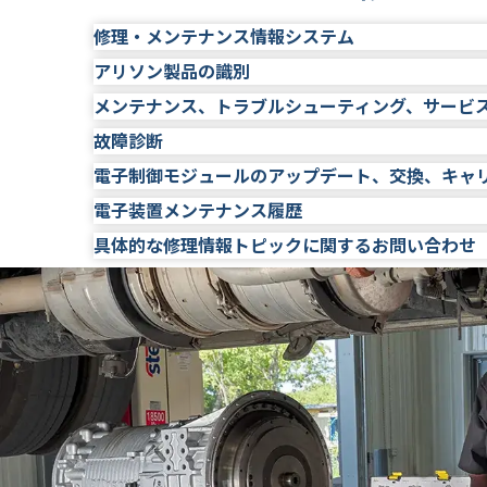
修理・メンテナンス情報システム
アリソン製品の識別
Allison HUB™ はアリソンの技術情報への一元
が可能です。また、Allison HUBは、アリ
メンテナンス、トラブルシューティング、サービ
ご使用のアリソン製品は、
こちら
からシリアル
を世界中の約1,600のアリソン認定販売代理店
故障診断
フルードとフィルターの交換間隔は
こちら
から
部品グループとサブアセンブリはパーツカタロ
Allison HUBアカウントへのログインまた
電子制御モジュールのアップデート、交換、キャ
故障診断コードの識別と解決方法は、ご使用の
メンテナンス、トラブルシューティング、修理、
アカウントまたはユーザーのステータスの
ーティングマニュアルに記載されています。このマ
電子装置メンテナンス履歴
ます。 修理メンテナンス情報の内容は、
こちら
電子制御モジュール（TCM、VCM、HGM など）
HUB™ アカウントの削除をご希望の場合や、H
ができます。
®
DOC
を使用して行われます。Allison DOC
具体的な修理情報トピックに関するお問い合わせ
現象の解決方法は、該当するトラブルシューティ
すべてのアリソン製品の保証範囲および関連メ
は、
HUB@allisontransmission.com
宛てにメー
い。
ePubs（
こちら
）に掲載されています。
部品の識別は
こちら
からご確認いただけます。
®
Allison DOC
に関するお問い合わせは、
こちら
いただけるAllison HUB Premiumサブス
交換用電子制御モジュールについては、Allison 
送りください。
®
統合診断：Allison DOC
(Diagnostic Opt
HUBへのプレミアムアクセスを提供し、アリソ
該当する場合、特定のトランスミッションに関
可能なキャリブレーションを提供します。TCM Re
ションとトランスミッション制御システムのトラブ
ます。
らご確認いただけます。
HUB™
へのアクセスに関するお問い合わせは、
診断ツールです。Allison DOCのソフトウ
さい。
HUB Premiumの主な機能については、
こ
テクニカルサービスブレティン（技術ヒント、
イセンスが別途必要です。Allison DOCの詳細
HUB Premiumサブスクリプションは
こち
認いただけます。
doc
アリソン認定ディーラー
をご覧ください。
またはオーバーホール
連絡先をお知らせください。
スペシャルサービスツールウェブストア
では、
特殊なサービスツールを検索して購入できます
独自に開発された非独占的な診断システムのバ