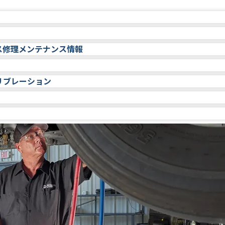
的なアクセスを提供します。Allison HUBはどなたでもアクセス
ソンのトランスミッションのサービスをサポートする追加リソース
ス修理メンテナンス情報
番号を使用して識別できます。
とディーラーに提供しています。
ご確認いただけます。
グ（
こちら
）に掲載されています。
はリクエストは
こちら
から。
リブレーション
トランスミッション製品ファミリーに対応するトラブルシュ
オーバーホールに関する情報はすべてePubsでご覧いただけ
維持は
こちら
から。
ニュアルはePubs（
こちら
）に掲載されています。
からトピック、製品ファミリー、文書タイプで検索すること
 のアップデートや顧客変更可能な設定への変更は、Allison
UBへのアクセスに関するご質問
について詳しくは、
allisonstore.noregon.com
をご覧くださ
ングマニュアルに記載されています。このマニュアルは
ンテナンス情報は、
こちら
からシリアル番号で確認できます。
ルをお送りください。アリソンは世界中のお客様にご利用
まで、または
DOCSupport@ETAS.com
宛てにメールをお
クリプションサービスも提供しています。このサービスはAllison
TCM Reflash™ が世界中のお客様に正確で信頼性の高い追跡
imized Connection) は、アリソンの電子制御式商用トランスミッ
ンの公式なサービス情報、技術出版物、文献がご覧いただけ
するフィールドアクションおよびリコール情報は、
こちら
か
flashについては、
こちら
をご覧ください。
ルシューティングやサービスができるWindowsベースの
HUB@allisontransmission.com
宛てにメールをお送りくだ
ェアプログラムは、製品を有効にするためにサブスクリプションラ
ちら
をご覧ください。
サービスのヒント、保証関連書類など）は、
こちら
からご確
については、
https://hub.allisontransmission.com/allison-
ら
からお申し込みください。
ディーラーになることに関するお問い合わせは、
こちら
まで
アリソン製品の修理やメンテナンスの手順を実施するための
。これらのツールは、アリソントランスミッションを損傷する
リデーションについては、お近くのアリソンオフィス（
こち