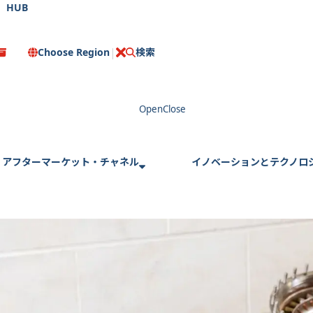
HUB
Choose Region
検索
C
l
o
s
e
アフターマーケット・チャネル
イノベーションとテクノロ