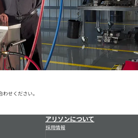
設計されています。
ください。
まざまな受講形式を組み合わせることでサービス担当者が最
ルに関するお問い合わせは、1-866-621-2128までお
べてのトレーニングは、アリソンの学習管理システム
てにメールをお送りください。
。
合わせください。
アリソンについて
採用情報