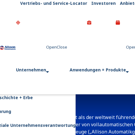
Vertriebs- und Service-Locator
Investoren
Anbiet
Go Home
Unternehmen
Anwendungen + Produkte
Anbieter
schichte + Erbe
hrung
Allison Transmission ist als der weltweit führend
Hersteller und Vertreiber von vollautomatischen
ziale Unternehmensverantwortung
und schwere Nutzfahrzeuge („Allison Automatikg