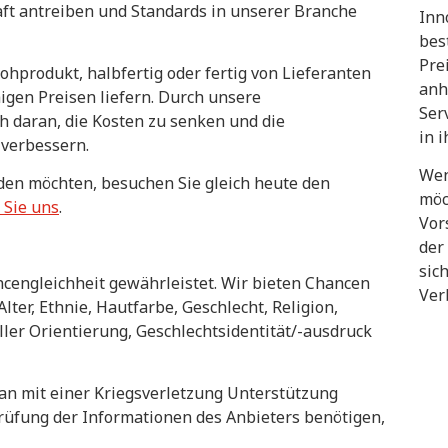
aft antreiben und Standards in unserer Branche
Inn
bes
Pre
hprodukt, halbfertig oder fertig von Lieferanten
anh
igen Preisen liefern. Durch unsere
Ser
h daran, die Kosten zu senken und die
in 
 verbessern.
Wen
den möchten, besuchen Sie gleich heute den
möc
 Sie uns
.
Vor
der
sic
ancengleichheit gewährleistet. Wir bieten Chancen
Ver
lter, Ethnie, Hautfarbe, Geschlecht, Religion,
ler Orientierung, Geschlechtsidentität/-ausdruck
an mit einer Kriegsverletzung Unterstützung
üfung der Informationen des Anbieters benötigen,