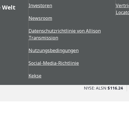
Procedure
Investoren
Vertri
e Welt
Form
Locat
er-List
Newsroom
301-or-8355701
Datenschutzrichtlinie von Allison
54 (1)
Transmission
300-or-8355700
Nutzungsbedingungen
269-or-8355702
Social-Media-Richtlinie
247
Kekse
NYSE: ALSN
$116.24
ransmission-Suppliers
Teile + Service
Allison Vorteil