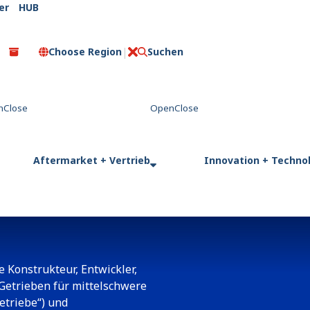
er
HUB
Choose Region
Suchen
C
l
o
s
e
Aftermarket + Vertrieb
Innovation + Techno
e Konstrukteur, Entwickler,
 Getrieben für mittelschwere
etriebe“) und