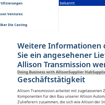
Hybridantriebssysteme bekannt.
rtifizierungen
Startseite
Anbieter
lison Ventures
lker Die Casting
Weitere Informationen 
Sie ein angesehener Lie
Allison Transmission w
Doing Business with Allison
Supplier Hub
Suppli
Geschäftstätigkeit
Allison Transmission arbeitet mit zugelassenen
Komponenten für den Bau unserer Allison Automat
Zulieferern zusammen, die sich wie Allison der I