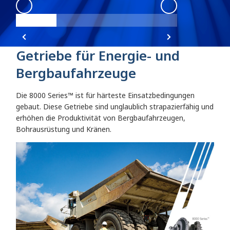
8000 Series
:
8000 Series Angle 1
8000 Series
:
800
Getriebe für Energie- und
Bergbaufahrzeuge
Die 8000 Series™ ist für härteste Einsatzbedingungen
gebaut. Diese Getriebe sind unglaublich strapazierfähig und
erhöhen die Produktivität von Bergbaufahrzeugen,
Bohrausrüstung und Kränen.