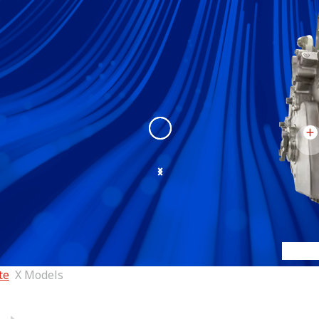
X200
:
X200 view 1
te
X Models