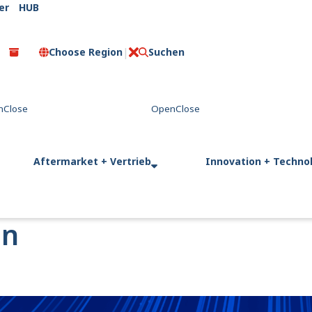
er
HUB
Choose Region
Suchen
C
l
o
s
e
Aftermarket + Vertrieb
Innovation + Techno
on