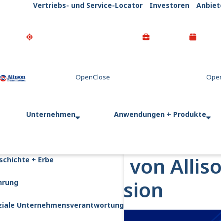
Vertriebs- und Service-Locator
Investoren
Anbiet
Go Home
Unternehmen
Anwendungen + Produkte
X Models von Allis
schichte + Erbe
Transmission
hrung
ziale Unternehmensverantwortung