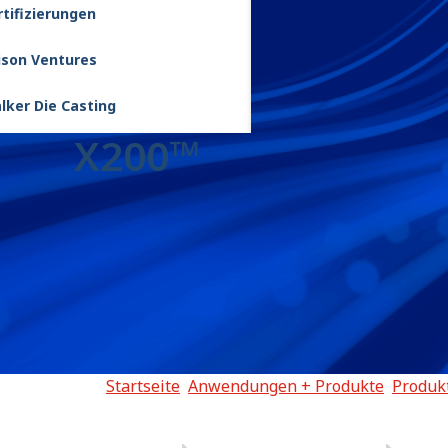
rtifizierungen
lison Ventures
lker Die Casting
X200™
Startseite
Anwendungen + Produkte
Produk