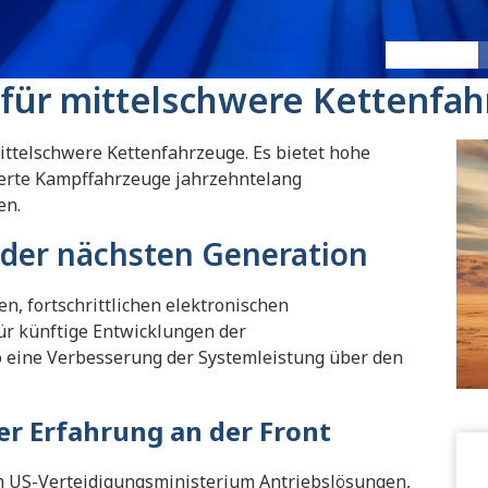
3040 MX
:
3040 1
 für mittelschwere Kettenfa
ittelschwere Kettenfahrzeuge. Es bietet hohe
zerte Kampffahrzeuge jahrzehntelang
en.
 der nächsten Generation
en, fortschrittlichen elektronischen
für künftige Entwicklungen der
o eine Verbesserung der Systemleistung über den
r Erfahrung an der Front
m US-Verteidigungsministerium Antriebslösungen,