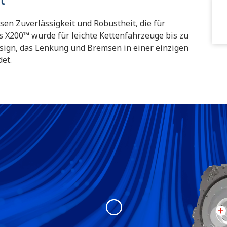
sen Zuverlässigkeit und Robustheit, die für
 X200™ wurde für leichte Kettenfahrzeuge bis zu
sign, das Lenkung und Bremsen in einer einzigen
det.